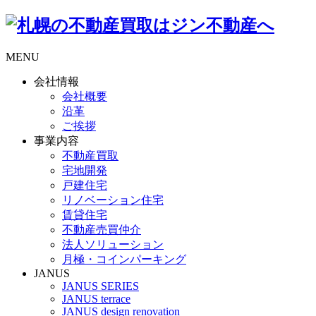
MENU
会社情報
会社概要
沿革
ご挨拶
事業内容
不動産買取
宅地開発
戸建住宅
リノベーション住宅
賃貸住宅
不動産売買仲介
法人ソリューション
月極・コインパーキング
JANUS
JANUS SERIES
JANUS terrace
JANUS design renovation