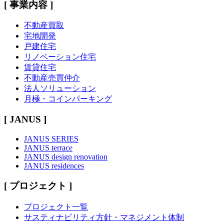
[ 事業内容 ]
不動産買取
宅地開発
戸建住宅
リノベーション住宅
賃貸住宅
不動産売買仲介
法人ソリューション
月極・コインパーキング
[ JANUS ]
JANUS SERIES
JANUS terrace
JANUS design renovation
JANUS residences
[ プロジェクト ]
プロジェクト一覧
サスティナビリティ方針・マネジメント体制