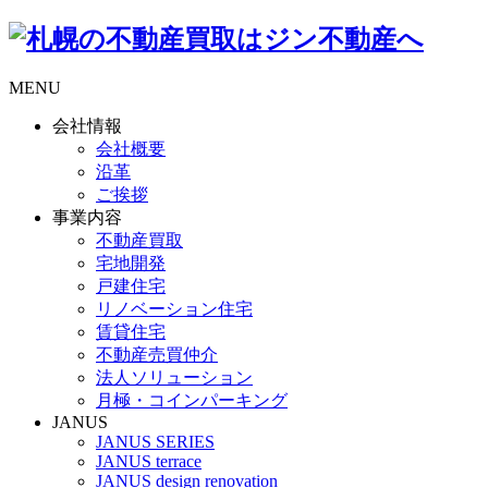
MENU
会社情報
会社概要
沿革
ご挨拶
事業内容
不動産買取
宅地開発
戸建住宅
リノベーション住宅
賃貸住宅
不動産売買仲介
法人ソリューション
月極・コインパーキング
JANUS
JANUS SERIES
JANUS terrace
JANUS design renovation