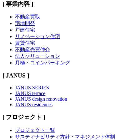
[ 事業内容 ]
不動産買取
宅地開発
戸建住宅
リノベーション住宅
賃貸住宅
不動産売買仲介
法人ソリューション
月極・コインパーキング
[ JANUS ]
JANUS SERIES
JANUS terrace
JANUS design renovation
JANUS residences
[ プロジェクト ]
プロジェクト一覧
サスティナビリティ方針・マネジメント体制